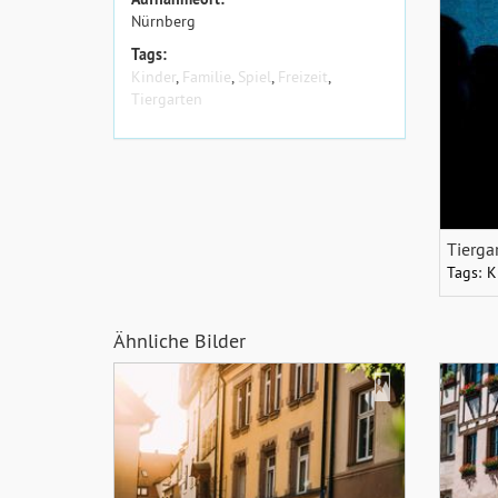
Nürnberg
Tags:
Kinder
,
Familie
,
Spiel
,
Freizeit
,
Tiergarten
Tierga
Tags:
K
Ähnliche Bilder