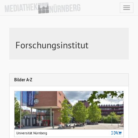
Toggl
navig
Forschungsinstitut
Bilder A-Z
Universität Nürnberg