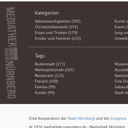
Kategorien
Sehenswürdigkeiten (285)
Kunst u
Christkindlesmarkt (192)
Event (
Essen und Trinken (179)
Jung un
Kinder und Familien (155)
Umwelt 
Tags
Budenstadt (171)
Museum
Weihnachtsstadt (165)
Ausstel
Restaurant (125)
Spezial
Freizeit (100)
Fine Di
Familie (99)
Gebäud
Kinder (99)
Stadt d
Eine Kooperation der
Stadt Nürnberg
und der
Congress 
© 2026 mediathek.nuernberg.de - Mediathek Nürnberg