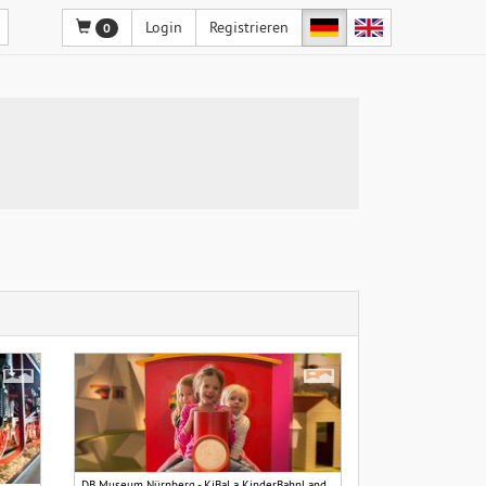
Login
Registrieren
0
DB Museum Nürnberg - KiBaLa KinderBahnLand