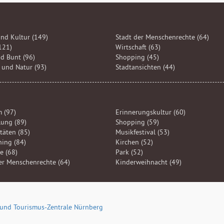
nd Kultur (149)
Stadt der Menschenrechte (64)
121)
Wirtschaft (63)
d Bunt (96)
Shopping (45)
und Natur (93)
Stadtansichten (44)
 (97)
Erinnerungskultur (60)
lung (89)
Shopping (59)
itäten (85)
Musikfestival (53)
ning (84)
Kirchen (52)
e (68)
Park (52)
er Menschenrechte (64)
Kinderweihnacht (49)
und Tourismus-Zentrale Nürnberg