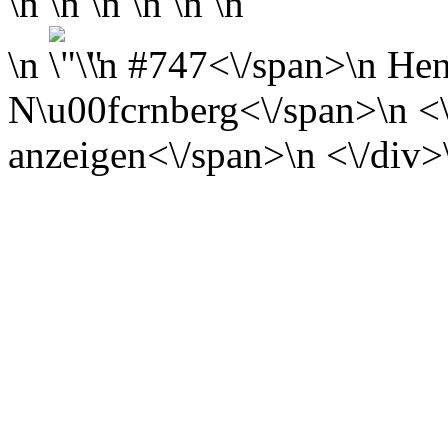
\n \n \n \n \n \n
\n
\n
#747<\/span>\n
Hen
N\u00fcrnberg<\/span>\n <\/
anzeigen<\/span>\n <\/div>