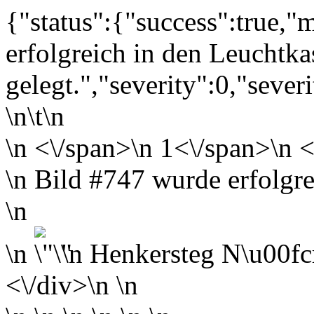
{"status":{"success":true,
erfolgreich in den Leuchtka
gelegt.","severity":0,"sever
\n\t\n
\n
<\/span>\n
1<\/span>\n <
\n Bild #747 wurde erfolgre
\n
\n
\n
Henkersteg N\u00fcr
<\/div>\n \n