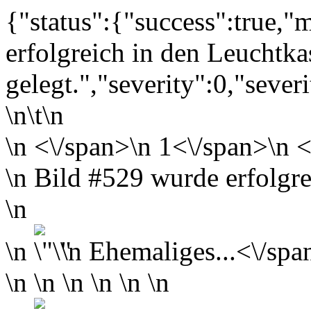
{"status":{"success":true,
erfolgreich in den Leuchtka
gelegt.","severity":0,"sever
\n\t\n
\n
<\/span>\n
1<\/span>\n <
\n Bild #529 wurde erfolgre
\n
\n
\n
Ehemaliges...<\/span
\n \n \n \n \n \n