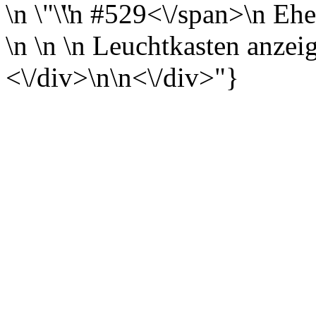
\n
\n
#529<\/span>\n
Ehe
\n \n \n
Leuchtkasten anzei
<\/div>\n\n<\/div>"}