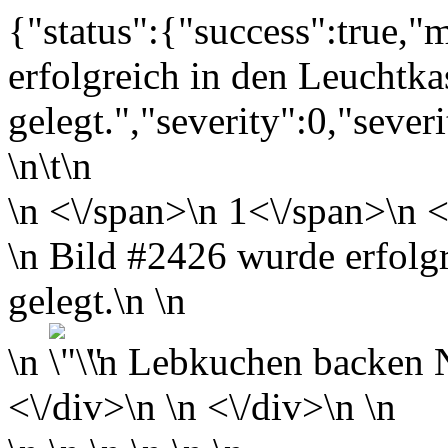
{"status":{"success":true,
erfolgreich in den Leuchtka
gelegt.","severity":0,"sever
\n\t\n
\n
<\/span>\n
1<\/span>\n <
\n Bild #2426 wurde erfolg
gelegt.\n \n
\n
\n
Lebkuchen backen N
<\/div>\n \n <\/div>\n \n