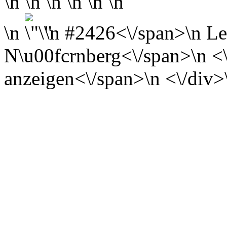
\n \n \n \n \n \n
\n
\n
#2426<\/span>\n
Le
N\u00fcrnberg<\/span>\n <\/
anzeigen<\/span>\n <\/div>